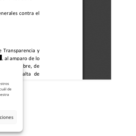
estros
cuál de
uestra
ciones