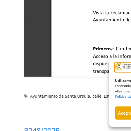
Utilizamo
contenido
ellas pued
Ayuntamiento de Santa Úrsula
,
calle
,
Estimatoria
,
p
Política d
Acepta
R248/2025