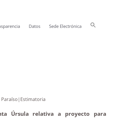
Buscar:
nsparencia
Datos
Sede Electrónica
Botón de búsqueda
 en Vista Paraíso|Estimatoria
nta Úrsula relativa a proyecto para