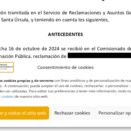
Consentimiento de cookies
s cookies propias y de terceros
con fines analíticos y de personalización de nu
s. A continuación, puede aceptar el uso de cookies, rechazarlas o personalizar 
en ser utilizadas. Para editar sus preferencias o tener más información, visite n
arcela
,
proyecto
,
Tenerife
,
urbanización
,
Vista Paraíso
,
viviendas
e cookies
de nuestro sitio web.
r y visitar el sitio web
Rechazar cookies
Personalizar op