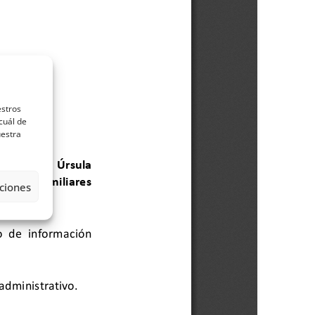
estros
cuál de
uestra
ciones