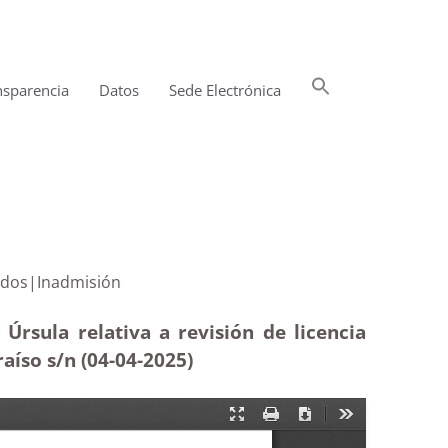
Buscar:
nsparencia
Datos
Sede Electrónica
Botón de búsqueda
ir 19 pareados|Inadmisión
rsula relativa a revisión de licencia
aíso s/n (04-04-
2025)