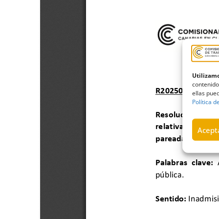
Utilizamo
contenido
ellas pued
Política d
Acepta