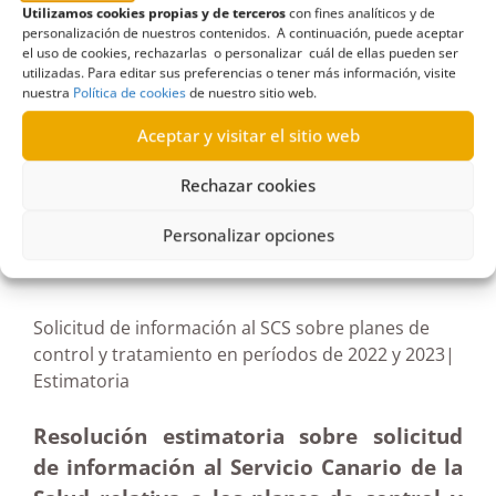
CHUIMI
,
Complejo Hospitalario Universitario
Utilizamos cookies propias y de terceros
con fines analíticos y de
personalización de nuestros contenidos. A continuación, puede aceptar
Insular Materno Infantil
,
Estimatoria parcial
,
el uso de cookies, rechazarlas o personalizar cuál de ellas pueden ser
evaluaciones
,
Gran Canaria
,
Psicosocial
,
utilizadas. Para editar sus preferencias o tener más información, visite
nuestra
Política de cookies
de nuestro sitio web.
quirófanos
,
riesgos
,
SCS
,
urgencias
Aceptar y visitar el sitio web
Rechazar cookies
R606/2022
Personalizar opciones
23/05/2024
Solicitud de información al SCS sobre planes de
control y tratamiento en períodos de 2022 y 2023|
Estimatoria
Resolución estimatoria sobre solicitud
de información al Servicio Canario de la