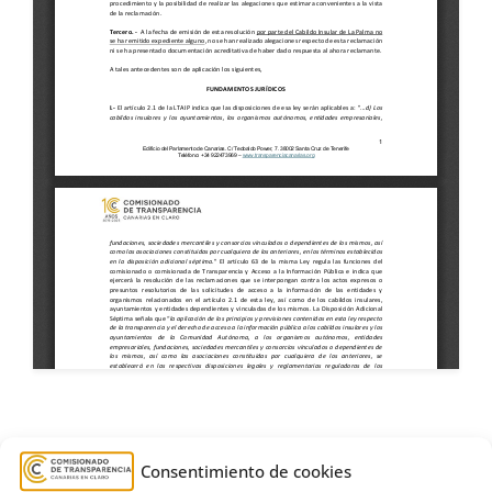
Argual
,
auditorías
,
Cabildo de La Palma
,
Consentimiento de cookies
comunidad
,
control
,
Estimatoria
,
Hacienda
,