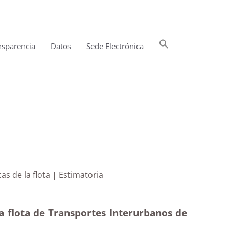
Buscar:
nsparencia
Datos
Sede Electrónica
Botón de búsqueda
uaguas eléctricas de la flota | Estimatoria
la flota de Transportes Interurbanos de