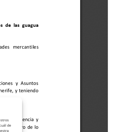
estros
cuál de
uestra