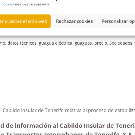
e cookies
de nuestro sitio web.
r y visitar el sitio web
Rechazar cookies
Personalizar op
mo
,
datos técnicos
,
guagua eléctrica
,
guaguas
,
precio
,
Sociedades 
l Cabildo Insular de Tenerife relativa al proceso de estabil
d de información al Cabildo Insular de Teneri
e Transportes Interurbanos de Tenerife, S.A. 