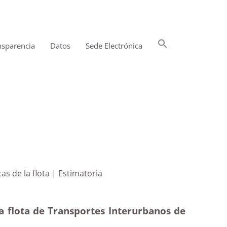
Buscar:
nsparencia
Datos
Sede Electrónica
Botón de búsqueda
uaguas eléctricas de la flota | Estimatoria
la flota de Transportes Interurbanos de