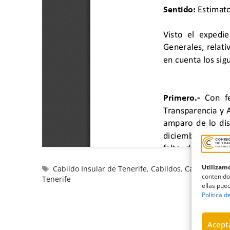
Utilizamo
Cabildo Insular de Tenerife
,
Cabildos
,
Cabildos Ins
contenido
Tenerife
ellas pued
Política d
Acepta