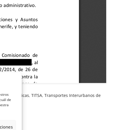
estros
ntiles públicas
,
TITSA
,
Transportes Interurbanos de
cuál de
uestra
ciones