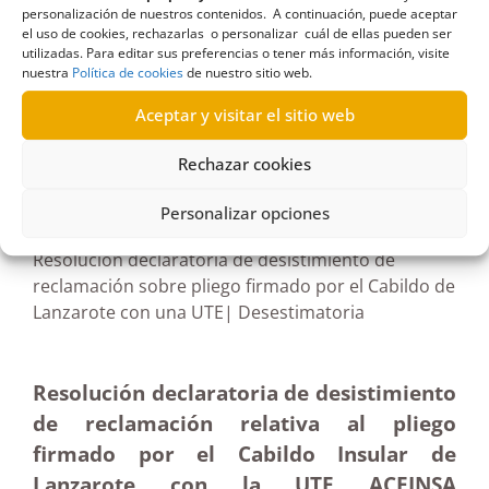
Lanzarote
,
horas extra
,
Señalizaciones Conejeras
,
personalización de nuestros contenidos. A continuación, puede aceptar
Terminación
,
Titerroy
,
trabajadores
,
UTE
,
vecinos
el uso de cookies, rechazarlas o personalizar cuál de ellas pueden ser
utilizadas. Para editar sus preferencias o tener más información, visite
nuestra
Política de cookies
de nuestro sitio web.
Aceptar y visitar el sitio web
R682/2023
Rechazar cookies
29/05/2024
Personalizar opciones
Resolución declaratoria de desistimiento de
reclamación sobre pliego firmado por el Cabildo de
Lanzarote con una UTE| Desestimatoria
Resolución declaratoria de desistimiento
de reclamación relativa al pliego
firmado por el Cabildo Insular de
Lanzarote con la UTE ACEINSA