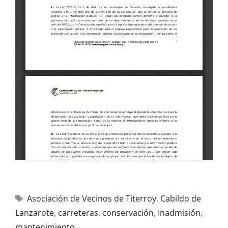
Asociación de Vecinos de Titerroy
,
Cabildo de
Lanzarote
,
carreteras
,
conservación
,
Inadmisión
,
mantenimiento