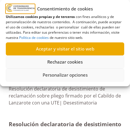
Consentimiento de cookies
Asociación de Vecinos de Titerroy
,
Cabildo de
Utilizamos cookies propias y de terceros
con fines analíticos y de
Lanzarote
,
carreteras
,
conservación
,
personalización de nuestros contenidos. A continuación, puede aceptar
el uso de cookies, rechazarlas o personalizar cuál de ellas pueden ser
Desistimiento
,
mantenimiento
utilizadas. Para editar sus preferencias o tener más información, visite
nuestra
Política de cookies
de nuestro sitio web.
Aceptar y visitar el sitio web
Rechazar cookies
R682/2023
29/05/2024
Personalizar opciones
Resolución declaratoria de desistimiento de
reclamación sobre pliego firmado por el Cabildo de
Lanzarote con una UTE| Desestimatoria
Resolución declaratoria de desistimiento