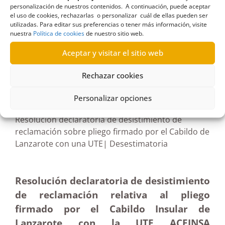
Lanzarote
,
horas extra
,
Señalizaciones Conejeras
,
personalización de nuestros contenidos. A continuación, puede aceptar
Terminación
,
Titerroy
,
trabajadores
,
UTE
,
vecinos
el uso de cookies, rechazarlas o personalizar cuál de ellas pueden ser
utilizadas. Para editar sus preferencias o tener más información, visite
nuestra
Política de cookies
de nuestro sitio web.
Aceptar y visitar el sitio web
R682/2023
Rechazar cookies
29/05/2024
Personalizar opciones
Resolución declaratoria de desistimiento de
reclamación sobre pliego firmado por el Cabildo de
Lanzarote con una UTE| Desestimatoria
Resolución declaratoria de desistimiento
de reclamación relativa al pliego
firmado por el Cabildo Insular de
Lanzarote con la UTE ACEINSA