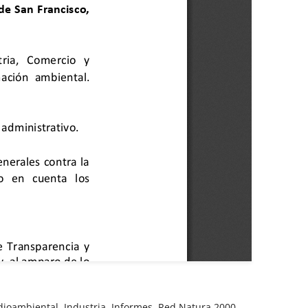
dioambiental
,
Industria
,
Informes
,
Red Natura 2000
,