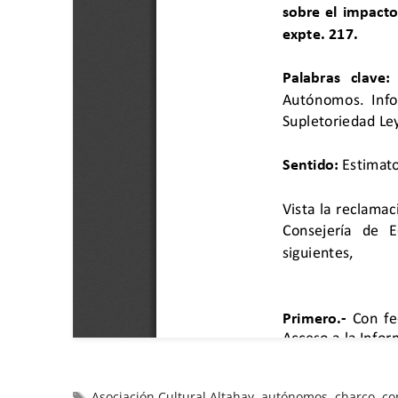
Asociación Cultural Altahay
,
autónomos
,
charco
,
co