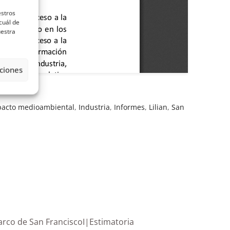
estros
cuál de
uestra
ciones
pacto medioambiental
,
Industria
,
Informes
,
Lilian
,
San
iente Charco de San FranciscoI|Estimatoria