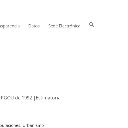
Buscar:
nsparencia
Datos
Sede Electrónica
Botón de búsqueda
el PGOU de 1992 |Estimatoria
ibulaciones
,
Urbanismo