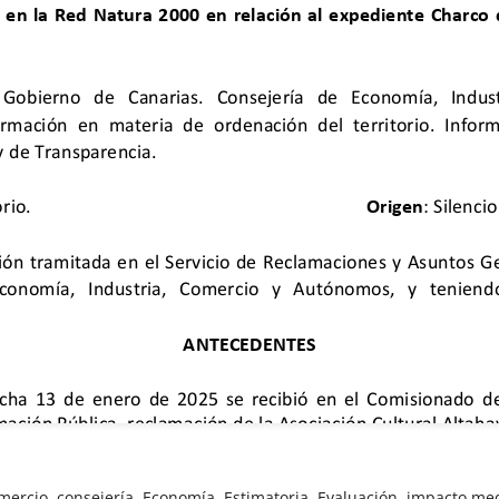
mercio
,
consejería
,
Economía
,
Estimatoria
,
Evaluación
,
impacto me