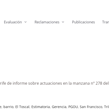
Evaluación
Reclamaciones
Publicaciones
Tra
erife de informe sobre actuaciones en la manzana nº 278 d
e
,
barrio
,
El Toscal
,
Estimatoria
,
Gerencia
,
PGOU
,
San Francisco
,
Tr