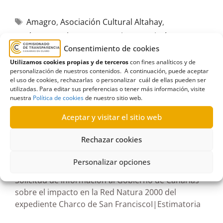
Amagro
,
Asociación Cultural Altahay
,
autónomos
,
charco
,
comercio
,
consejería
,
Consentimiento de cookies
Economía
,
Estimatoria
,
Evaluación
,
impacto
Utilizamos cookies propias y de terceros
con fines analíticos y de
medioambiental
,
Industria
,
Informes
,
Lilian
,
San
personalización de nuestros contenidos. A continuación, puede aceptar
Francisco
el uso de cookies, rechazarlas o personalizar cuál de ellas pueden ser
utilizadas. Para editar sus preferencias o tener más información, visite
nuestra
Política de cookies
de nuestro sitio web.
Aceptar y visitar el sitio web
R53/2025
Rechazar cookies
17/09/2025
Personalizar opciones
Solicitud de información al Gobierno de Canarias
sobre el impacto en la Red Natura 2000 del
expediente Charco de San FranciscoI|Estimatoria