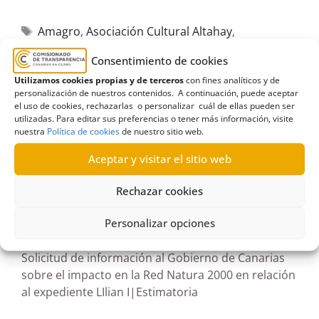
Amagro
,
Asociación Cultural Altahay
,
autónomos
,
charco
,
comercio
,
consejería
,
Consentimiento de cookies
Economía
,
Estimatoria
,
Evaluación
,
impacto
Utilizamos cookies propias y de terceros
con fines analíticos y de
medioambiental
,
Industria
,
Informes
,
Lilian
,
San
personalización de nuestros contenidos. A continuación, puede aceptar
el uso de cookies, rechazarlas o personalizar cuál de ellas pueden ser
Francisco
utilizadas. Para editar sus preferencias o tener más información, visite
nuestra
Política de cookies
de nuestro sitio web.
Aceptar y visitar el sitio web
Rechazar cookies
R52/2025
15/07/2025
Personalizar opciones
Solicitud de información al Gobierno de Canarias
sobre el impacto en la Red Natura 2000 en relación
al expediente LIlian I|Estimatoria