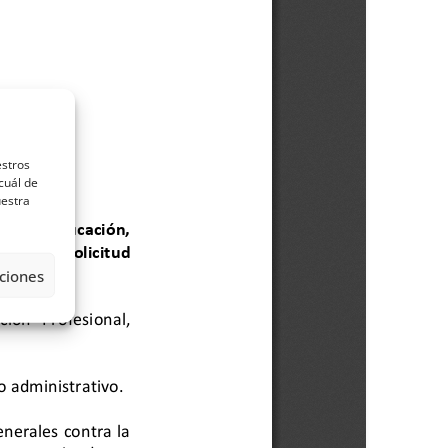
estros
cuál de
uestra
ciones