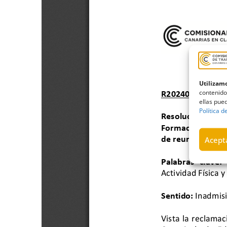
Utilizamo
contenido
ellas pued
Política d
Acepta