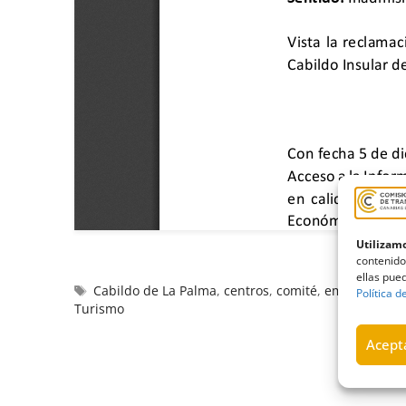
Utilizamo
contenido
ellas pued
Cabildo de La Palma
,
centros
,
comité
,
empresa
,
Ina
Política d
Turismo
Acepta