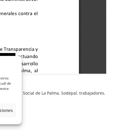
estros
cuál de
uestra
conómico y Social de La Palma
,
Sodepal
,
trabajadores
,
ciones