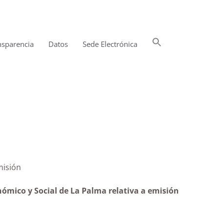
Buscar:
nsparencia
Datos
Sede Electrónica
Botón de búsqueda
ada|Inadmisión
ómico y Social de La Palma relativa a emisión