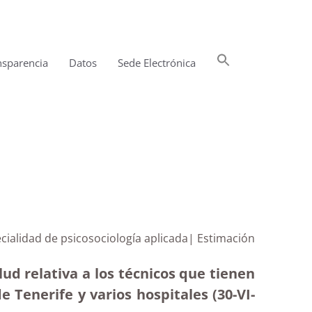
Buscar:
nsparencia
Datos
Sede Electrónica
Botón de búsqueda
ecialidad de psicosociología aplicada| Estimación
lud relativa a los técnicos que tienen
 Tenerife y varios hospitales (30-VI-