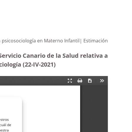
n psicosociología en Materno Infantil| Estimación
ervicio Canario de la Salud relativa a
iología (22-IV-2021)
estros
cuál de
uestra