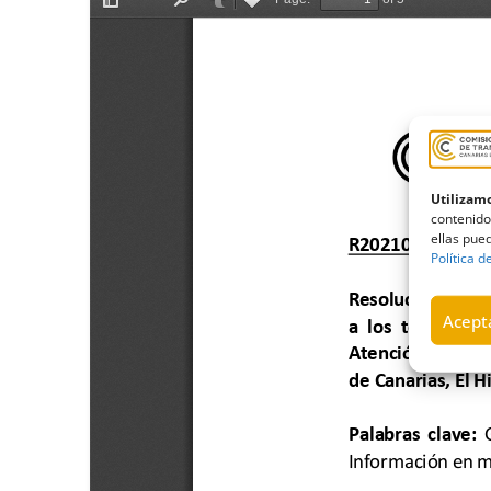
Utilizamo
contenido
ellas pued
Política d
Acepta