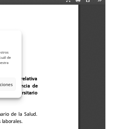
estros
cuál de
uestra
ciones