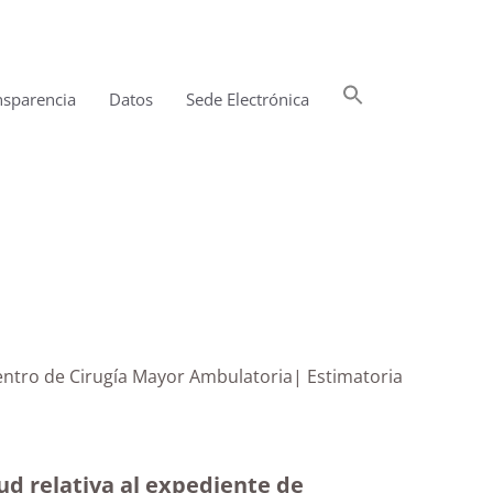
Buscar:
nsparencia
Datos
Sede Electrónica
Botón de búsqueda
 Centro de Cirugía Mayor Ambulatoria| Estimatoria
lud relativa al expediente de