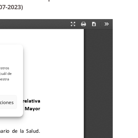
07-2023
)
estros
cuál de
uestra
ciones