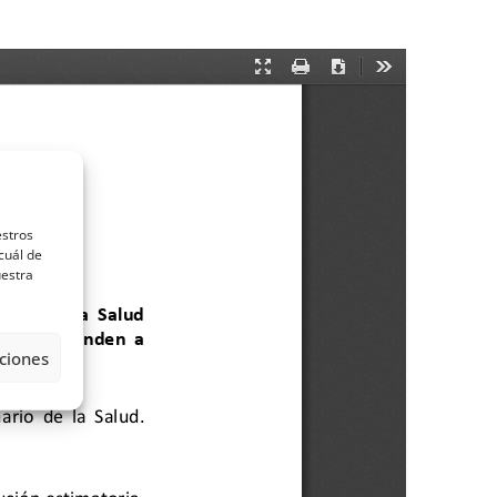
estros
cuál de
uestra
ciones