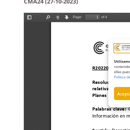
CMA24 (27-10-2023
)
Utilizamo
contenido
ellas pued
Política d
Acepta