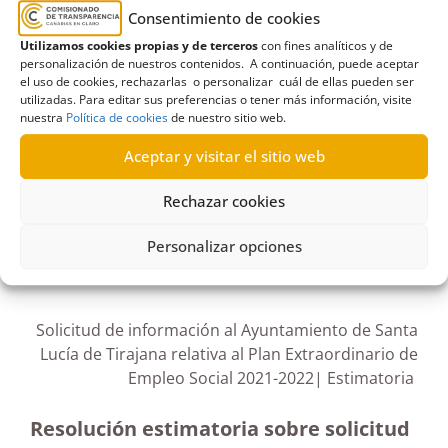
Ayuntamiento de Santa Lucía de Tirajana
,
Consentimiento de cookies
documentación justificativa
,
empleo publico
,
Utilizamos cookies propias y de terceros
con fines analíticos y de
personalización de nuestros contenidos. A continuación, puede aceptar
material de trabajo
,
Plan extraordinario de Empleo
el uso de cookies, rechazarlas o personalizar cuál de ellas pueden ser
Social
,
Planes de empleo
,
Servicio Canario de
utilizadas. Para editar sus preferencias o tener más información, visite
nuestra
Política de cookies
de nuestro sitio web.
Empleo
,
uniformes
Aceptar y visitar el sitio web
Rechazar cookies
R486/2022
Personalizar opciones
11/04/2023
Solicitud de información al Ayuntamiento de Santa
Lucía de Tirajana relativa al Plan Extraordinario de
Empleo Social 2021-2022| Estimatoria
Resolución estimatoria sobre solicitud