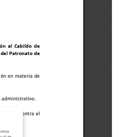
estros
cuál de