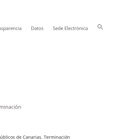
Buscar:
nsparencia
Datos
Sede Electrónica
Botón de búsqueda
rminación
úblicos de Canarias
,
Terminación