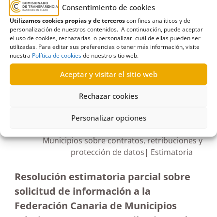
Carnaval en la calle
,
Derecho de acceso
,
materia
Consentimiento de cookies
normativa
,
Planes de evacuación
,
Solicitud de
Utilizamos cookies propias y de terceros
con fines analíticos y de
información
personalización de nuestros contenidos. A continuación, puede aceptar
el uso de cookies, rechazarlas o personalizar cuál de ellas pueden ser
utilizadas. Para editar sus preferencias o tener más información, visite
nuestra
Política de cookies
de nuestro sitio web.
Aceptar y visitar el sitio web
R473-477-478/2021
Rechazar cookies
21/07/2022
Personalizar opciones
Solicitud de información a la Federación Canaria de
Municipios sobre contratos, retribuciones y
protección de datos| Estimatoria
Resolución estimatoria parcial sobre
solicitud de información a la
Federación Canaria de Municipios