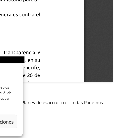
estros
cuál de
uestra
ambiental
,
Planes de evacuación
,
Unidas Podemos
ciones