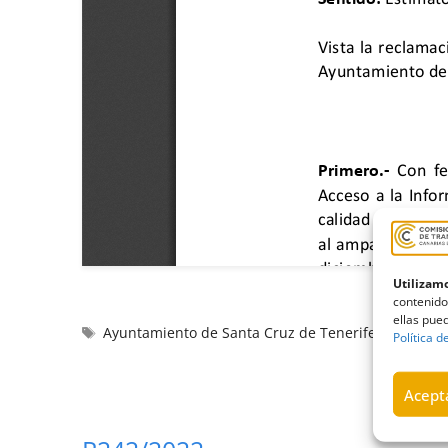
Utilizamo
contenido
ellas pued
Ayuntamiento de Santa Cruz de Tenerife
,
calle
,
Car
Política d
Acepta