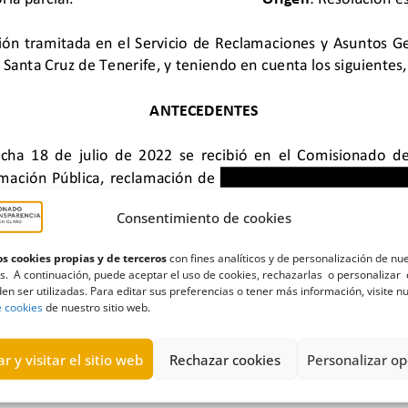
Consentimiento de cookies
s cookies propias y de terceros
con fines analíticos y de personalización de nu
s. A continuación, puede aceptar el uso de cookies, rechazarlas o personalizar 
en ser utilizadas. Para editar sus preferencias o tener más información, visite n
naval
,
Estimación
,
fiestas
,
grupos municipales
,
Información medio
e cookies
de nuestro sitio web.
r y visitar el sitio web
Rechazar cookies
Personalizar op