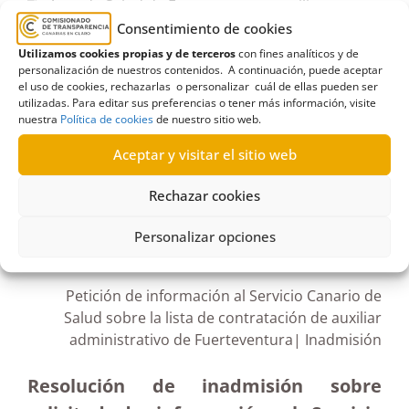
Área de Salud de Fuerteventura
,
auxiliar
Consentimiento de cookies
administrativo
,
Consejería de Sanidad
,
Diputado
Utilizamos cookies propias y de terceros
con fines analíticos y de
del Común
,
Empleo público
,
Fuerteventura
,
personalización de nuestros contenidos. A continuación, puede aceptar
Función Administrativa
,
Gobierno de Canarias
,
el uso de cookies, rechazarlas o personalizar cuál de ellas pueden ser
utilizadas. Para editar sus preferencias o tener más información, visite
Inadmisión
,
Lista de contratación
nuestra
Política de cookies
de nuestro sitio web.
Aceptar y visitar el sitio web
Rechazar cookies
R593/2021
Personalizar opciones
04/04/2022
Petición de información al Servicio Canario de
Salud sobre la lista de contratación de auxiliar
administrativo de Fuerteventura| Inadmisión
Resolución de inadmisión sobre