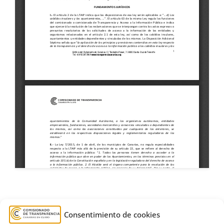
agua
,
Ayuntamiento de Barlovento
,
depósito
,
Consentimiento de cookies
estimatoria formal
,
La Palma
,
Las Crucitas
,
riego
,