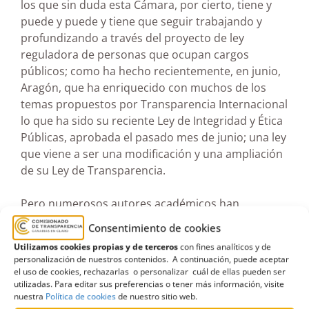
los que sin duda esta Cámara, por cierto, tiene y
puede y puede y tiene que seguir trabajando y
profundizando a través del proyecto de ley
reguladora de personas que ocupan cargos
públicos; como ha hecho recientemente, en junio,
Aragón, que ha enriquecido con muchos de los
temas propuestos por Transparencia Internacional
lo que ha sido su reciente Ley de Integridad y Ética
Públicas, aprobada el pasado mes de junio; una ley
que viene a ser una modificación y una ampliación
de su Ley de Transparencia.
Pero numerosos autores académicos han
señalado que los 80 indicadores de evaluación de
Consentimiento de cookies
los portales web que realiza Transparencia
Utilizamos cookies propias y de terceros
con fines analíticos y de
Internacional están lejos de contemplar las 254
personalización de nuestros contenidos. A continuación, puede aceptar
obligaciones que las leyes canarias -la de cabildos,
el uso de cookies, rechazarlas o personalizar cuál de ellas pueden ser
utilizadas. Para editar sus preferencias o tener más información, visite
la de ayuntamientos y la de transparencia- señalan
nuestra
Política de cookies
de nuestro sitio web.
para cabildos y ayuntamientos, en un caso, o las