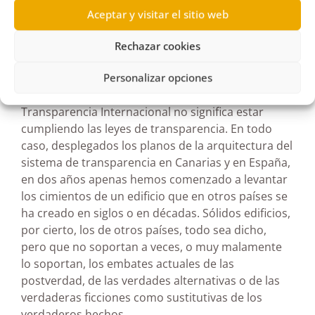
290 obligaciones que la Ley Canaria de
Aceptar y visitar el sitio web
Transparencia les señala al Gobierno regional y a
sus entidades vinculadas.
Rechazar cookies
Quería hacer esta precisión para que no se
Personalizar opciones
confundan ambos campos: ser bien evaluados en
Transparencia Internacional no significa estar
cumpliendo las leyes de transparencia. En todo
caso, desplegados los planos de la arquitectura del
sistema de transparencia en Canarias y en España,
en dos años apenas hemos comenzado a levantar
los cimientos de un edificio que en otros países se
ha creado en siglos o en décadas. Sólidos edificios,
por cierto, los de otros países, todo sea dicho,
pero que no soportan a veces, o muy malamente
lo soportan, los embates actuales de las
postverdad, de las verdades alternativas o de las
verdaderas ficciones como sustitutivas de los
verdaderos hechos.