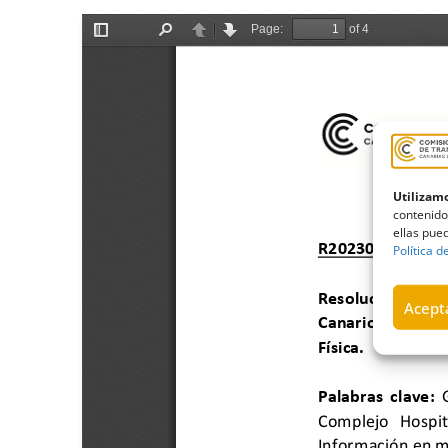
Utilizamo
contenido
ellas pued
Política d
Acepta