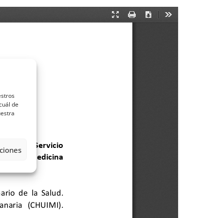
estros
cuál de
uestra
ciones