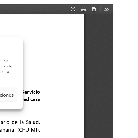
estros
cuál de
uestra
ciones