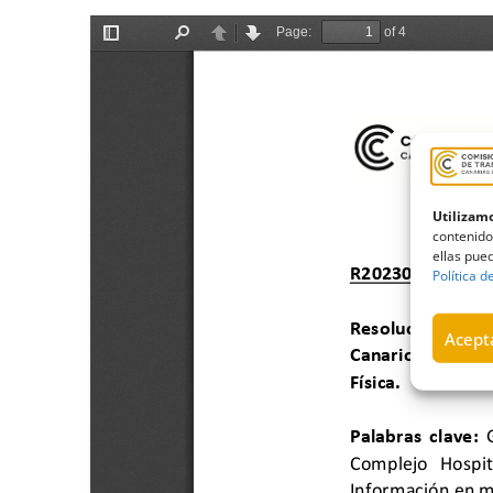
Utilizamo
contenido
ellas pued
Política d
Acepta