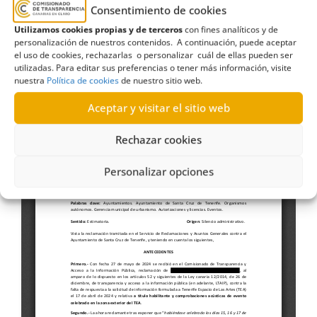
habilitante y comprobaciones acústicas
Consentimiento de cookies
de evento celebrado en la zona exterior
Utilizamos cookies propias y de terceros
con fines analíticos y de
personalización de nuestros contenidos. A continuación, puede aceptar
de Tenerife Espacio de las Artes (27-12
-
el uso de cookies, rechazarlas o personalizar cuál de ellas pueden ser
2024)
utilizadas. Para editar sus preferencias o tener más información, visite
nuestra
Política de cookies
de nuestro sitio web.
Aceptar y visitar el sitio web
Rechazar cookies
Personalizar opciones