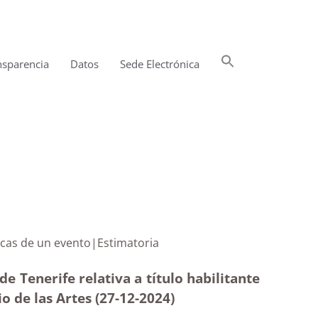
Buscar:
nsparencia
Datos
Sede Electrónica
Botón de búsqueda
es acústicas de un evento|Estimatoria
 Tenerife relativa a título habilitante
o de las Artes (27-12
-2024)