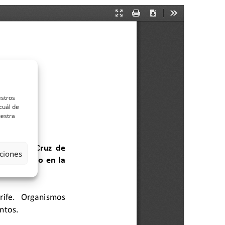
estros
cuál de
uestra
ciones