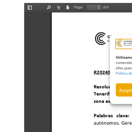
Utilizamo
contenido
ellas pued
Política d
Acepta