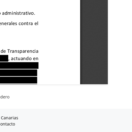
adero
 Canarias
ontacto