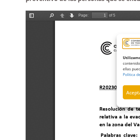
Utilizamo
contenido
ellas pued
Política d
Acepta