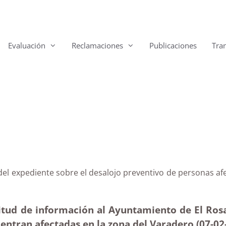
Evaluación
Reclamaciones
Publicaciones
Tra
io del expediente sobre el desalojo preventivo de persona
itud de información al Ayuntamiento de El Rosar
entran afectadas en la zona del Varadero (07-02