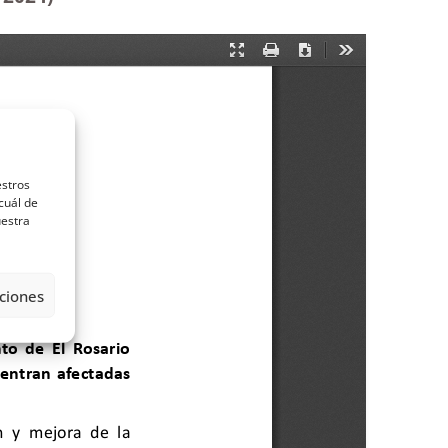
estros
cuál de
uestra
ciones