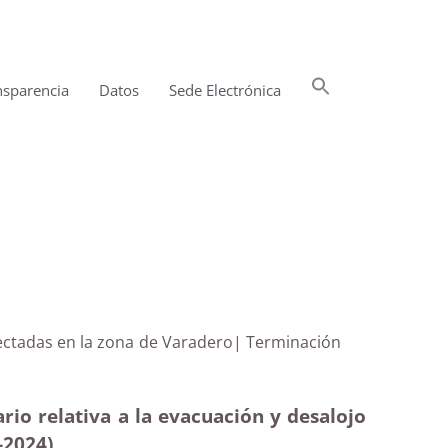
Buscar:
nsparencia
Datos
Sede Electrónica
Botón de búsqueda
s afectadas en la zona de Varadero| Terminación
io relativa a la evacuación y desalojo
-2024)