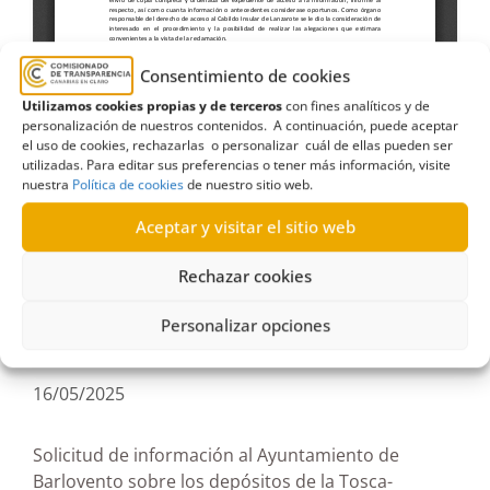
Consentimiento de cookies
Utilizamos cookies propias y de terceros
con fines analíticos y de
personalización de nuestros contenidos. A continuación, puede aceptar
agua
,
Albatros Club Resort
,
Cabildo de
el uso de cookies, rechazarlas o personalizar cuál de ellas pueden ser
utilizadas. Para editar sus preferencias o tener más información, visite
Lanzarote
,
Consejo Insular de Aguas de Lanzarote
,
nuestra
Política de cookies
de nuestro sitio web.
depósitos
,
expediente
,
inspección
,
obra
,
Aceptar y visitar el sitio web
Terminación
,
vigilancia
Rechazar cookies
Personalizar opciones
R27/2025
16/05/2025
Solicitud de información al Ayuntamiento de
Barlovento sobre los depósitos de la Tosca-