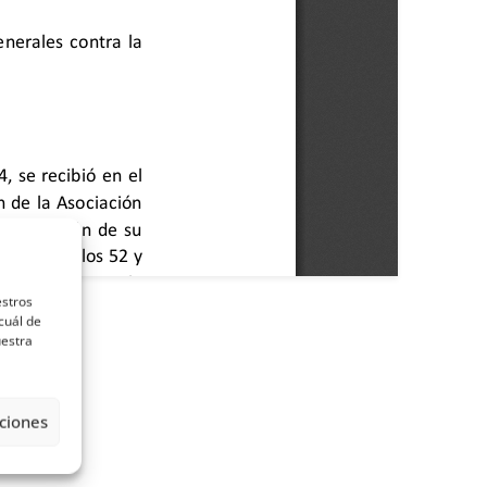
estros
cuál de
uestra
ciones