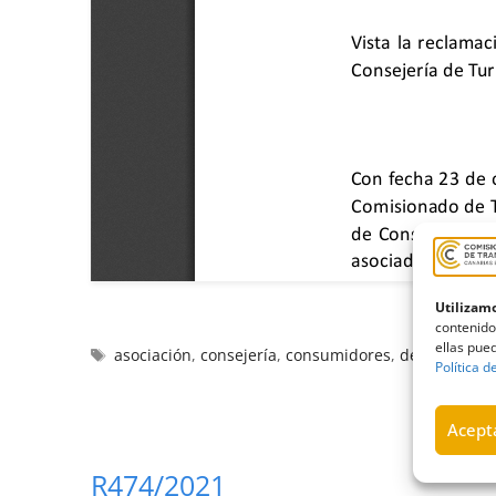
Utilizamo
contenido
ellas pued
asociación
,
consejería
,
consumidores
,
denuncia
,
e
Política d
Acepta
R474/2021