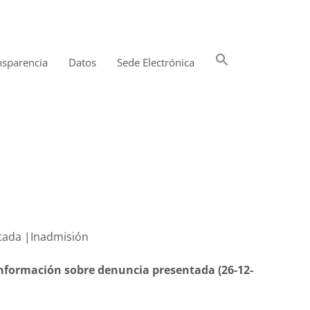
Buscar:
nsparencia
Datos
Sede Electrónica
Botón de búsqueda
ia presentada |Inadmisión
información sobre denuncia presentada (26-12-