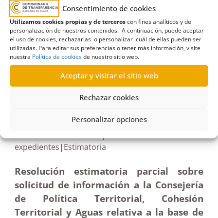
Consentimiento de cookies
Gobierno de Canarias
,
polígono
,
Política Territorial
,
Utilizamos cookies propias y de terceros
con fines analíticos y de
Terminación
personalización de nuestros contenidos. A continuación, puede aceptar
el uso de cookies, rechazarlas o personalizar cuál de ellas pueden ser
utilizadas. Para editar sus preferencias o tener más información, visite
nuestra
Política de cookies
de nuestro sitio web.
Aceptar y visitar el sitio web
R307/2023
14/04/2025
Rechazar cookies
Personalizar opciones
Solicitud de información al Gobierno de Canarias
sobre la base de datos que nutre el visor de
expedientes|Estimatoria
Resolución estimatoria parcial sobre
solicitud de información a la Consejería
de Política Territorial, Cohesión
Territorial y Aguas relativa a la base de