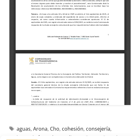
aguas
,
Arona
,
Cho
,
cohesión
,
consejería
,
estimatoria formal
,
expediente
,
Gestur Canarias
,