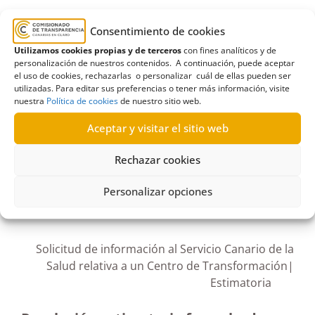
Ayuntamiento
,
Ayuntamiento de Las Palmas de
Consentimiento de cookies
Gran Canaria
,
Centro de Transformación
,
Colegio
Utilizamos cookies propias y de terceros
con fines analíticos y de
personalización de nuestros contenidos. A continuación, puede aceptar
Universitario de Las Palmas
,
derecho de
el uso de cookies, rechazarlas o personalizar cuál de ellas pueden ser
información
,
Entidad local
,
líneas de conexión
,
utilizadas. Para editar sus preferencias o tener más información, visite
nuestra
Política de cookies
de nuestro sitio web.
Obras Públicas
Aceptar y visitar el sitio web
Rechazar cookies
R62/2023
Personalizar opciones
25/05/2023
Solicitud de información al Servicio Canario de la
Salud relativa a un Centro de Transformación|
Estimatoria