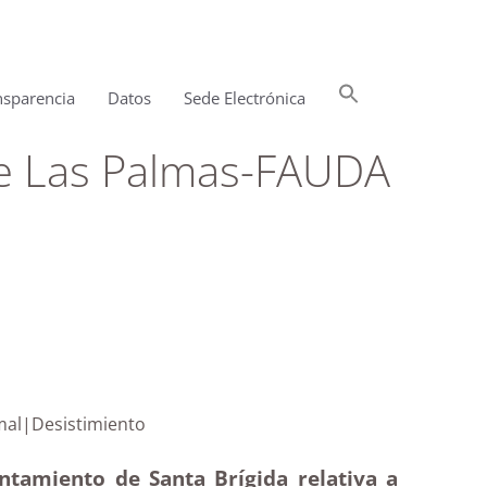
Buscar:
nsparencia
Datos
Sede Electrónica
Botón de búsqueda
de Las Palmas-FAUDA
nestar animal|Desistimiento
untamiento de Santa Brígida relativa a