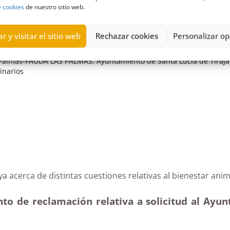
e cookies
de nuestro sitio web.
r y visitar el sitio web
Rechazar cookies
Personalizar op
s Palmas-FAUDA LAS PALMAS
,
Ayuntamiento de Santa Lucía de Tiraj
inarios
 Moya acerca de distintas cuestiones relativas al bien
nto de reclamación relativa a solicitud al Ayu