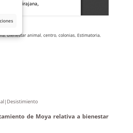
ciones
ana
,
bienestar animal
,
centro
,
colonias
,
Estimatoria
,
estar animal|Desistimiento
ntamiento de Moya relativa a bienestar