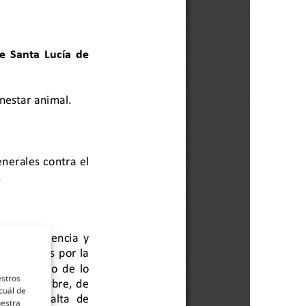
estros
cuál de
uestra