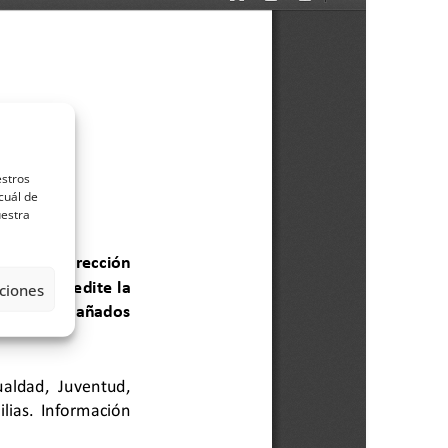
estros
cuál de
uestra
ciones