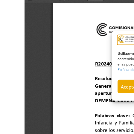
Utilizamo
contenido
ellas pued
Política d
Acepta