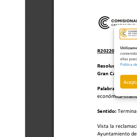
Utilizamo
contenido
ellas pued
Política d
Acepta