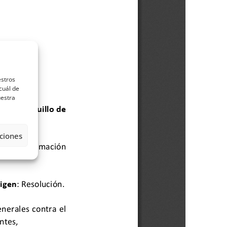
estros
cuál de
uestra
ciones