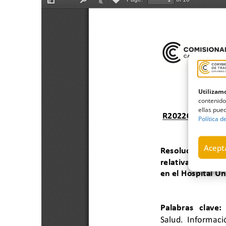
Utilizamo
contenido
ellas pued
Política d
Acepta