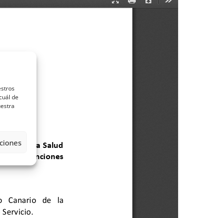
estros
cuál de
uestra
ciones