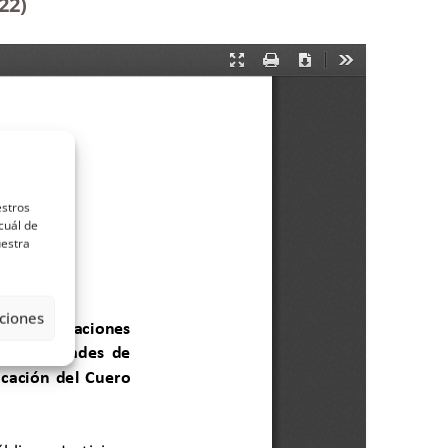
22)
estros
cuál de
uestra
ciones