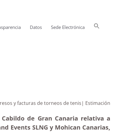
Buscar:
nsparencia
Datos
Sede Electrónica
Botón de búsqueda
gresos y facturas de torneos de tenis| Estimación
 Cabildo de Gran Canaria relativa a
land Events SLNG y Mohican Canarias,