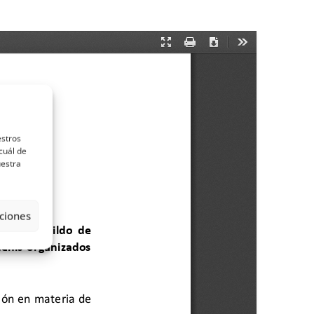
estros
cuál de
uestra
ciones