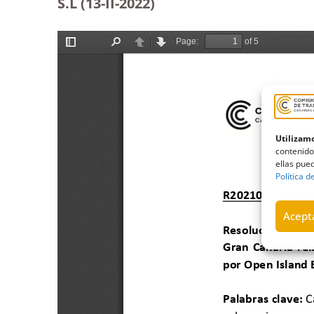
S.L (13-II-2022)
Utilizamo
contenido
ellas pued
Política d
Acepta