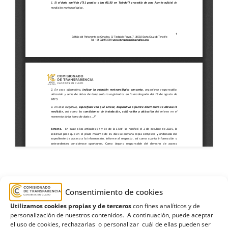
2025
,
agosto
,
datos
,
estimatoria formal
,
Gran
Consentimiento de cookies
Canaria
,
Radiotelevisión Canaria
,
RTVC
,
Tejeda
,
Utilizamos cookies propias y de terceros
con fines analíticos y de
temperatura
,
Terminación
personalización de nuestros contenidos. A continuación, puede aceptar
el uso de cookies, rechazarlas o personalizar cuál de ellas pueden ser