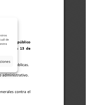
estros
cuál de
uestra
ciones