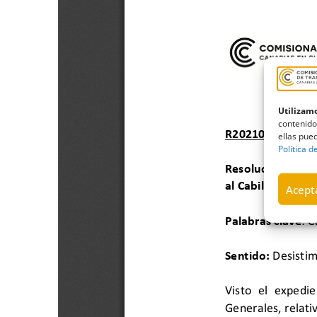
Utilizamo
contenido
ellas pued
Política d
Acepta