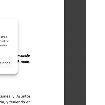
estros
cuál de
uestra
ciones