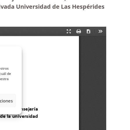
rivada Universidad de Las Hespérides
estros
cuál de
uestra
ciones