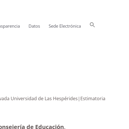
Buscar:
nsparencia
Datos
Sede Electrónica
Botón de búsqueda
rivada Universidad de Las Hespérides|Estimatoria
onsejería de Educación,