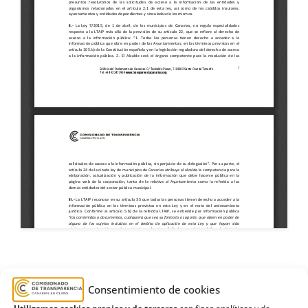
Cabildo de Gran Canaria
,
fundación
,
gerente
,
Consentimiento de cookies
Inadmisión
,
orquesta
,
póliza
,
Proceso selectivo
,