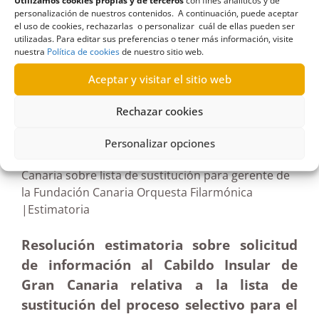
Utilizamos cookies propias y de terceros
con fines analíticos y de
Protección civil
,
seguro
,
sustitución
,
voluntarios
personalización de nuestros contenidos. A continuación, puede aceptar
el uso de cookies, rechazarlas o personalizar cuál de ellas pueden ser
utilizadas. Para editar sus preferencias o tener más información, visite
nuestra
Política de cookies
de nuestro sitio web.
Aceptar y visitar el sitio web
R87/2024
Rechazar cookies
21/06/2024
Personalizar opciones
Solicitud de información al Cabildo de Gran
Canaria sobre lista de sustitución para gerente de
la Fundación Canaria Orquesta Filarmónica
|Estimatoria
Resolución estimatoria sobre solicitud
de información al Cabildo Insular de
Gran Canaria relativa a la lista de
sustitución del proceso selectivo para el