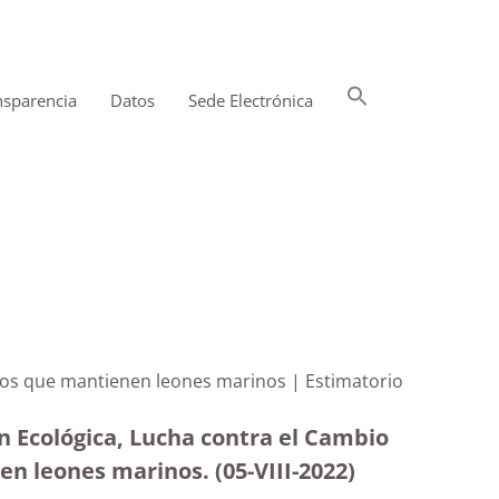
Buscar:
nsparencia
Datos
Sede Electrónica
Botón de búsqueda
icos que mantienen leones marinos | Estimatorio
ón Ecológica, Lucha contra el Cambio
enen leones marinos.
(05-VIII-2022)