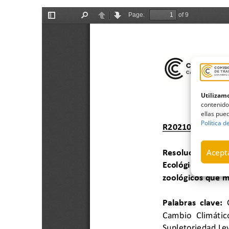
Utilizamo
contenido
ellas pued
Política d
Acepta