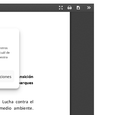
estros
cuál de
uestra
ciones