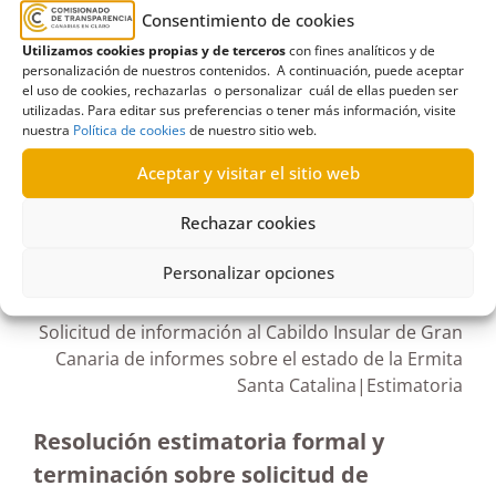
Canaria
,
Cabildos Insulares
,
Cargos electos
,
Consentimiento de cookies
Derecho de acceso
,
Información pública
,
Obras
Utilizamos cookies propias y de terceros
con fines analíticos y de
personalización de nuestros contenidos. A continuación, puede aceptar
Públicas
,
protección y conservación
,
Servicio de
el uso de cookies, rechazarlas o personalizar cuál de ellas pueden ser
Patrimonio Histórico
,
Vegueta-Triana
utilizadas. Para editar sus preferencias o tener más información, visite
nuestra
Política de cookies
de nuestro sitio web.
Aceptar y visitar el sitio web
Rechazar cookies
R070/2023
28/06/2023
Personalizar opciones
Solicitud de información al Cabildo Insular de Gran
Canaria de informes sobre el estado de la Ermita
Santa Catalina|Estimatoria
Resolución estimatoria formal y
terminación sobre solicitud de