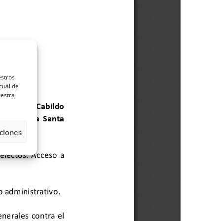
estros
cuál de
uestra
ciones