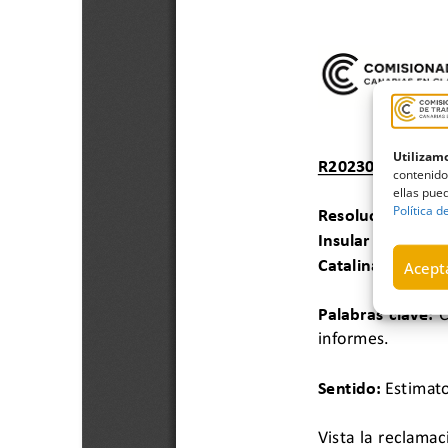
Utilizamo
contenido
ellas pued
Política d
Acepta