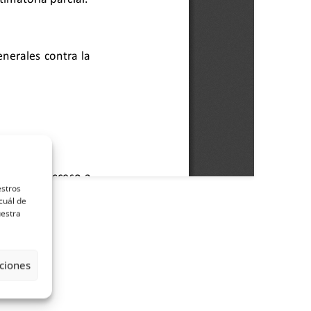
estros
cuál de
uestra
ciones