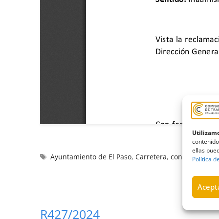
Utilizamo
contenido
ellas pued
Ayuntamiento de El Paso
,
Carretera
,
conectividad
,
Política d
Acepta
R427/2024