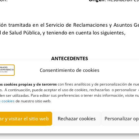
Consentimiento de cookies
s cookies propias y de terceros
con fines analíticos y de personalización de nu
s. A continuación, puede aceptar el uso de cookies, rechazarlas o personalizar 
en ser utilizadas. Para editar sus preferencias o tener más información, visite n
Inadmisión
,
La Palma
,
LP-2
,
proyecto
,
San Nicolás
,
vial
e cookies
de nuestro sitio web.
r y visitar el sitio web
Rechazar cookies
Personalizar op