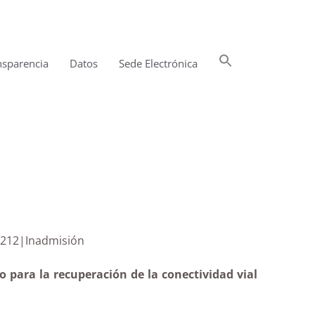
Buscar:
nsparencia
Datos
Sede Electrónica
Botón de búsqueda
hasta LP-212|Inadmisión
 para la recuperación de la conectividad vial