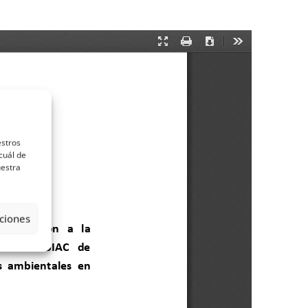
estros
cuál de
uestra
ciones